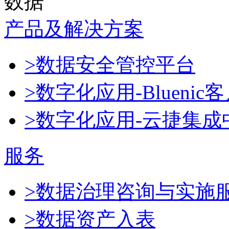
数据
产品及解决方案
>数据安全管控平台
>数字化应用-Blueni
>数字化应用-云捷集成
服务
>数据治理咨询与实施
>数据资产入表