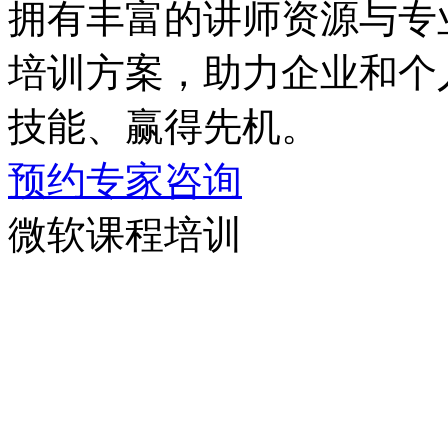
拥有丰富的讲师资源与专业
培训方案，助力企业和
技能、赢得先机。
预约专家咨询
微软课程培训