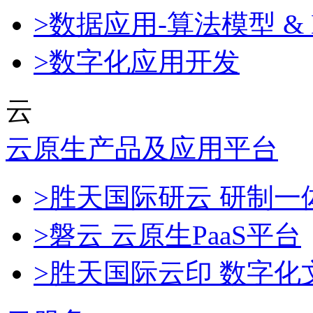
>数据应用-算法模型 & 
>数字化应用开发
云
云原生产品及应用平台
>胜天国际研云 研制
>磐云 云原生PaaS平台
>胜天国际云印 数字化