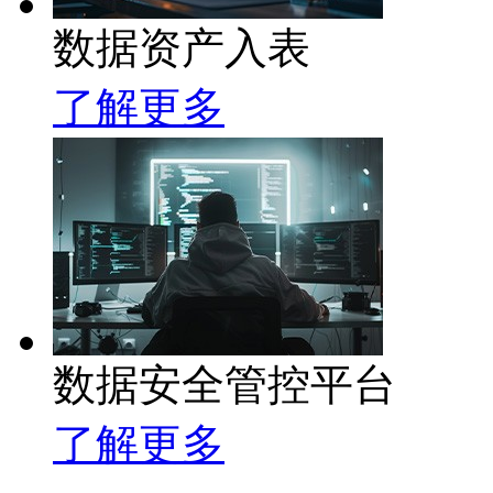
数据资产入表
了解更多
数据安全管控平台
了解更多