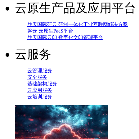
云原生产品及应用平台
胜天国际研云 研制一体化工业互联网解决方案
磐云 云原生PaaS平台
胜天国际云印 数字化文印管理平台
云服务
云管理服务
安全服务
基础架构服务
云应用服务
云培训服务