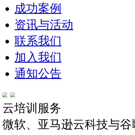
成功案例
资讯与活动
联系我们
加入我们
通知公告
云培训服务
微软、亚马逊云科技与谷