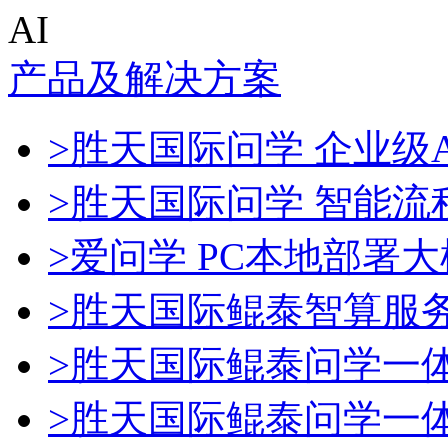
AI
产品及解决方案
>胜天国际问学 企业级A
>胜天国际问学 智能流
>爱问学 PC本地部署
>胜天国际鲲泰智算服
>胜天国际鲲泰问学一
>胜天国际鲲泰问学一体机